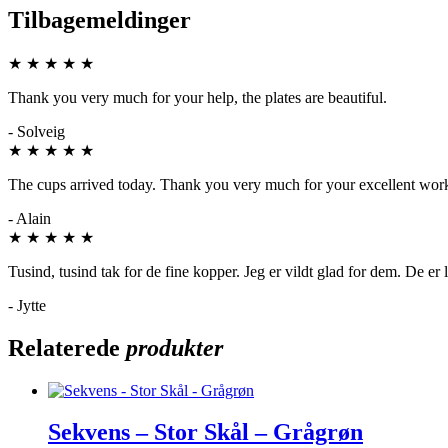
Tilbagemeldinger
★
★
★
★
★
Thank you very much for your help, the plates are beautiful.
- Solveig
★
★
★
★
★
The cups arrived today. Thank you very much for your excellent work.
- Alain
★
★
★
★
★
Tusind, tusind tak for de fine kopper. Jeg er vildt glad for dem. De e
- Jytte
Relaterede
produkter
Sekvens – Stor Skål – Grågrøn