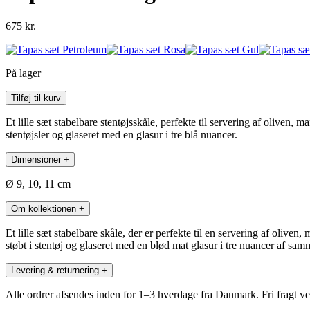
675
kr.
På lager
Tapas
Tilføj til kurv
sæt
Konge
Et lille sæt stabelbare stentøjsskåle, perfekte til servering af oliven, m
Blå
stentøjsler og glaseret med en glasur i tre blå nuancer.
antal
Dimensioner
+
Ø 9, 10, 11 cm
Om kollektionen
+
Et lille sæt stabelbare skåle, der er perfekte til en servering af olive
støbt i stentøj og glaseret med en blød mat glasur i tre nuancer af sam
Levering & returnering
+
Alle ordrer afsendes inden for 1–3 hverdage fra Danmark. Fri fragt