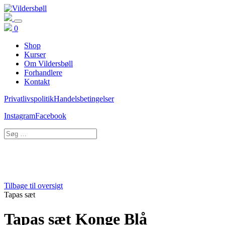
0
Shop
Kurser
Om Vildersbøll
Forhandlere
Kontakt
Privatlivspolitik
Handelsbetingelser
Instagram
Facebook
Tilbage til oversigt
Tapas sæt
Tapas sæt Konge Blå