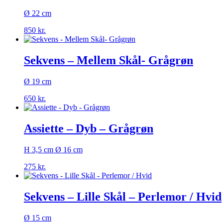
Ø 22 cm
850
kr.
Sekvens – Mellem Skål- Grågrøn
Ø 19 cm
650
kr.
Assiette – Dyb – Grågrøn
H 3,5 cm Ø 16 cm
275
kr.
Sekvens – Lille Skål – Perlemor / Hvid
Ø 15 cm