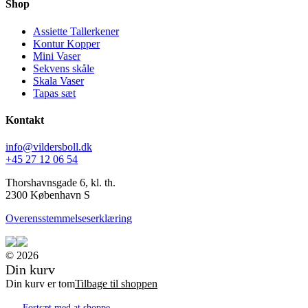
Shop
Assiette Tallerkener
Kontur Kopper
Mini Vaser
Sekvens skåle
Skala Vaser
Tapas sæt
Kontakt
info@vildersboll.dk
+45 27 12 06 54
Thorshavnsgade 6, kl. th.
2300 København S
Overensstemmelseserklæring
© 2026
Din kurv
Din kurv er tom
Tilbage til shoppen
Fortsæt med at shoppe