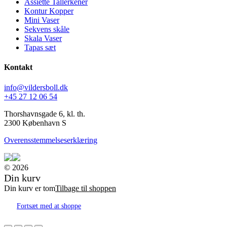
Assiette Tallerkener
Kontur Kopper
Mini Vaser
Sekvens skåle
Skala Vaser
Tapas sæt
Kontakt
info@vildersboll.dk
+45 27 12 06 54
Thorshavnsgade 6, kl. th.
2300 København S
Overensstemmelseserklæring
© 2026
Din kurv
Din kurv er tom
Tilbage til shoppen
Fortsæt med at shoppe