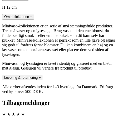
H 12 cm
Om kollektionen
+
Minivase-kollektionen er en serie af små stemningsfulde produkter.
Tre små vaser og en lysestage. Brug vasen til den ene blomst, du
finder særligt smuk – eller en lille buket, som dit barn selv har
plukket. Minivase-kollektionen er perfekt som en lille gave og egner
sig godt til forårets første blomster. Du kan kombinere en høj og en
lav vase som et mor-barn-vasesæt eller placere dem ved siden af ​​
lysestagen.
Minivasen og lysestagen er lavet i stentøj og glaseret med en blød,
mat glasur. Glasuren vil variere fra produkt til produkt.
Levering & returnering
+
Alle ordrer afsendes inden for 1–3 hverdage fra Danmark. Fri fragt
ved køb over 500 DKK.
Tilbagemeldinger
★
★
★
★
★