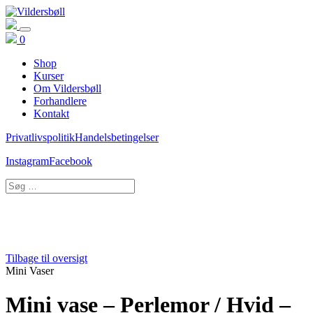
0
Shop
Kurser
Om Vildersbøll
Forhandlere
Kontakt
Privatlivspolitik
Handelsbetingelser
Instagram
Facebook
Tilbage til oversigt
Mini Vaser
Mini vase – Perlemor / Hvid –